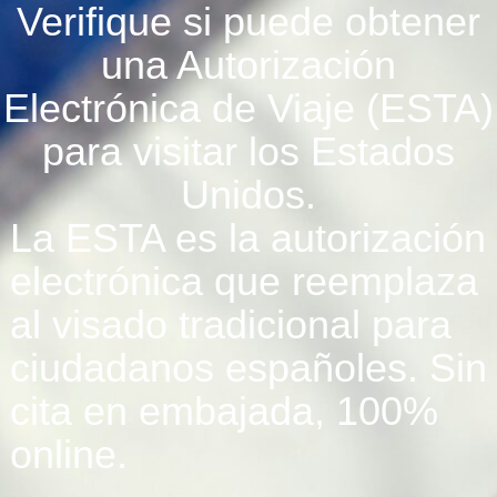
Verifique si puede obtener
una Autorización
Electrónica de Viaje (ESTA)
para visitar los Estados
Unidos.
La ESTA es la autorización
electrónica que reemplaza
al visado tradicional para
ciudadanos españoles. Sin
cita en embajada, 100%
online.