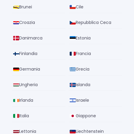
Brunei
Cile
Croazia
Repubblica Ceca
Danimarca
Estonia
Finlandia
Francia
Germania
Grecia
Ungheria
Islanda
Irlanda
Israele
Italia
Giappone
Lettonia
Liechtenstein