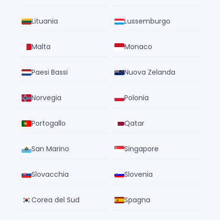
Lituania
Lussemburgo
Malta
Monaco
Paesi Bassi
Nuova Zelanda
Norvegia
Polonia
Portogallo
Qatar
San Marino
Singapore
Slovacchia
Slovenia
Corea del Sud
Spagna