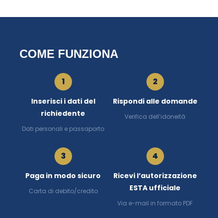
COME FUNZIONA
1
2
Inserisci i dati del
Rispondi alle domande
richiedente
Verifica dell’idoneità
Dati personali e passaporto
3
4
Paga in modo sicuro
Ricevi l’autorizzazione
ESTA ufficiale
Carta di debito/credito
Via e-mail in formato PDF