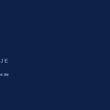
AJE
os de