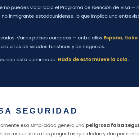
e no puedes viajar bajo el Programa de Exención de Visa — 
 no inmigrante estadounidense, lo que implica una entrevis
vados. Varios países europeos — entre ellos
España, Italia
ara citas de visados turísticos y de negocios.
 reunión está confirmada.
Nada de esto mueve la cola.
LSA SEGURIDAD
cisamente esa simplicidad genera una
peligrosa falsa segu
vinan las respuestas a las preguntas que dudan y dan por sent