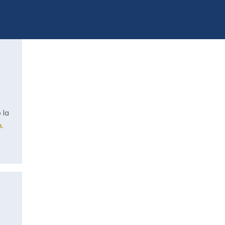
 la
n
.