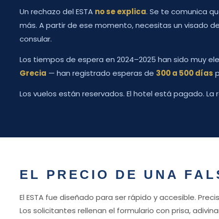
Un rechazo del ESTA
no se explica
. Se te comunica qu
más. A partir de ese momento, necesitas un visado de
consular.
Los tiempos de espera en 2024–2025 han sido muy ele
Grecia
— han registrado esperas de
300 a 500 días
p
Los vuelos están reservados. El hotel está pagado. La
EL PRECIO DE UNA FA
El ESTA fue diseñado para ser rápido y accesible. Pre
Los solicitantes rellenan el formulario con prisa, adi